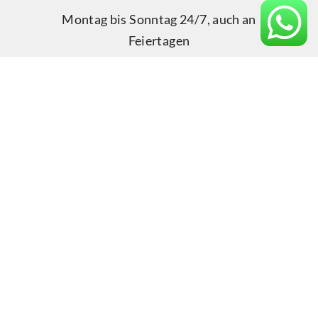
Montag bis Sonntag 24/7, auch an
Feiertagen
Zahlungsmodalitäten
Visa, Master Card, American Express,
Zahlung per Link, EC-Karte und
Barzahlung.
Online buchen