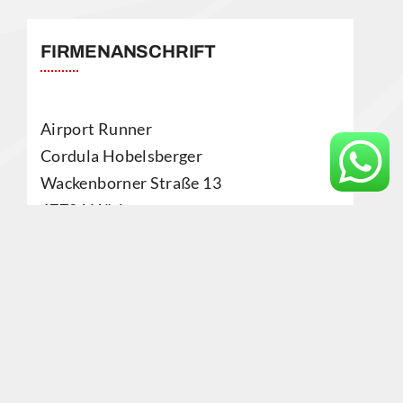
FIRMENANSCHRIFT
Airport Runner
Cordula Hobelsberger
Wackenborner Straße 13
67724 Höringen
AGB
|
Datenschutz
|
Impressum
| Techn.
Umsetzung:
Hüniger Media